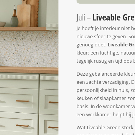
Juli –
Liveable Gr
Je hoeft je interieur nie
nieuwe sfeer te geven. So
genoeg doet.
Liveable G
kleur: een luchtige, natuur
tegelijk rustig en tijdloos bl
Deze gebalanceerde kleur 
een zachte verzadiging. 
persoonlijkheid in huis, 
keuken of slaapkamer zorg
basis. In de woonkamer vo
een werkkamer helpt hij j
Wat Liveable Green sterk m