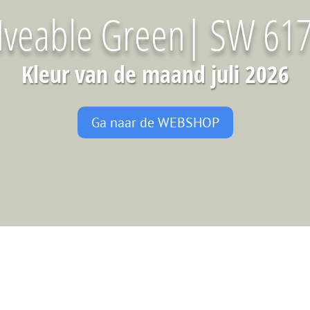
Iveable Green| SW 61
Kleur van de maand juli 2026
Ga naar de WEBSHOP