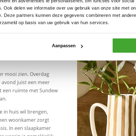
ent en advertenties te personaliseren, om functies voor social
. Ook delen we informatie over uw gebruik van onze site met on
e. Deze partners kunnen deze gegevens combineren met andere i
erzameld op basis van uw gebruik van hun services.
e warmte in je interieur.
k, natuurlijk en
nwezig te zijn. Een kleur
Aanpassen
g genoeg blijft voor grote
ter mooi zien. Overdag
de avond juist een meer
elt een ruimte met Sundew
aan.
 in huis wil brengen,
n een woonkamer zorgt
asis. In een slaapkamer