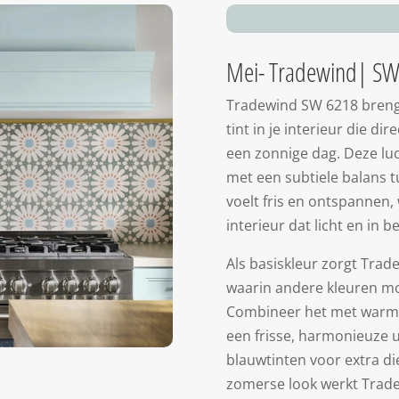
Mei- Tradewind| SW
Tradewind SW 6218 brengt
tint in je interieur die d
een zonnige dag. Deze luch
met een subtiele balans 
voelt fris en ontspannen,
interieur dat licht en in 
Als basiskleur zorgt Trad
waarin andere kleuren mo
Combineer het met warme 
een frisse, harmonieuze ui
blauwtinten voor extra di
zomerse look werkt Trade