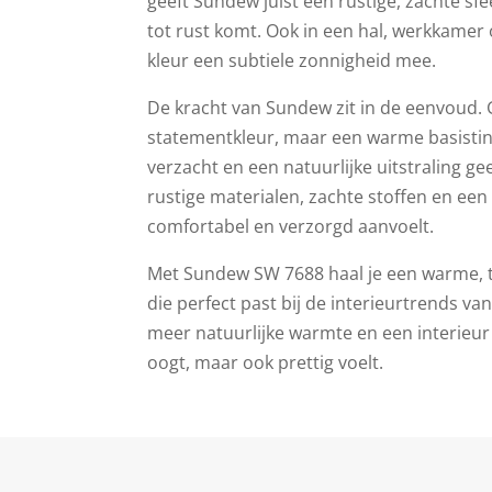
geeft Sundew juist een rustige, zachte sfe
tot rust komt. Ook in een hal, werkkamer
kleur een subtiele zonnigheid mee.
De kracht van Sundew zit in de eenvoud.
statementkleur, maar een warme basistint
verzacht en een natuurlijke uitstraling ge
rustige materialen, zachte stoffen en een s
comfortabel en verzorgd aanvoelt.
Met Sundew SW 7688 haal je een warme, to
die perfect past bij de interieurtrends v
meer natuurlijke warmte en een interieur 
oogt, maar ook prettig voelt.