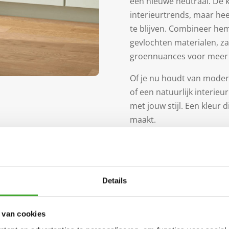
een nieuwe neutraal. De kl
interieurtrends, maar hee
te blijven. Combineer hem
gevlochten materialen, za
groennuances voor meer 
Of je nu houdt van modern 
of een natuurlijk interie
met jouw stijl. Een kleur 
maakt.
Wil je jouw ruimte meer ru
Liveable Green een prach
Details
 van cookies