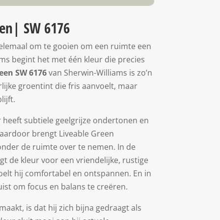
een| SW 6176
t helemaal om te gooien om een ruimte een
ms begint het met één kleur die precies
reen SW 6176
van Sherwin-Williams is zo’n
lijke groentint die fris aanvoelt, maar
ijft.
heeft subtiele geelgrijze ondertonen en
Daardoor brengt Liveable Green
zonder de ruimte over te nemen. In de
t de kleur voor een vriendelijke, rustige
elt hij comfortabel en ontspannen. En in
uist om focus en balans te creëren.
aakt, is dat hij zich bijna gedraagt als