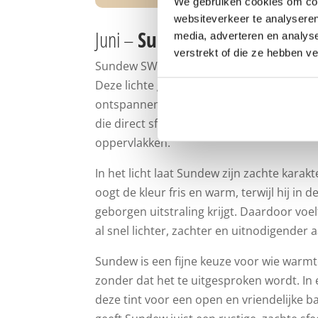
We gebruiken cookies om cont
websiteverkeer te analyseren
Juni –
Sundew | SW 7688
media, adverteren en analys
verstrekt of die ze hebben v
Sundew SW 7688 brengt een zachte, zonnig
Deze lichte geel-beige tint voelt vriendelij
ontspannen aan, zonder te nadrukkelijk aa
die direct sfeer toevoegt, maar toch rusti
oppervlakken.
In het licht laat Sundew zijn zachte karak
oogt de kleur fris en warm, terwijl hij in 
geborgen uitstraling krijgt. Daardoor vo
al snel lichter, zachter en uitnodigender 
Sundew is een fijne keuze voor wie warmte
zonder dat het te uitgesproken wordt. I
deze tint voor een open en vriendelijke b