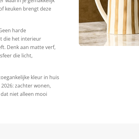
er waarin je gemakkelijk
 of keuken brengt deze
 Geen harde
 die het interieur
eft. Denk aan matte verf,
feer die licht,
egankelijke kleur in huis
an 2026: zachter wonen,
dat niet alleen mooi