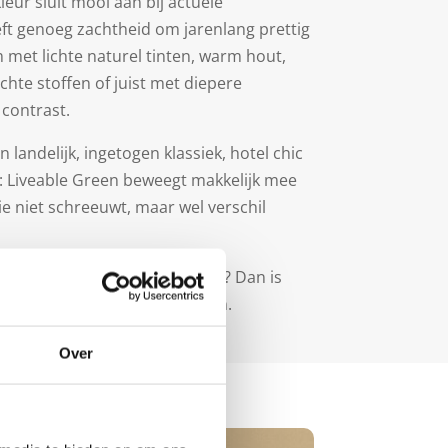
eur sluit mooi aan bij actuele
ft genoeg zachtheid om jarenlang prettig
 met lichte naturel tinten, warm hout,
chte stoffen of juist met diepere
contrast.
landelijk, ingetogen klassiek, hotel chic
ur: Liveable Green beweegt makkelijk mee
die niet schreeuwt, maar wel verschil
st, frisheid en karakter geven? Dan is
tige kleur om mee te beginnen.
Over