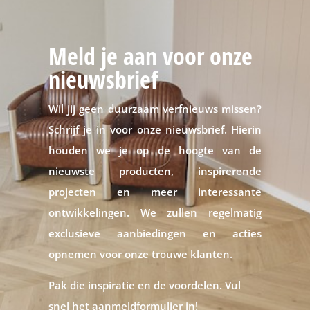
Meld je aan voor onze
nieuwsbrief
Wil jij geen duurzaam verfnieuws missen?
Schrijf je in voor onze nieuwsbrief. Hierin
houden we je op de hoogte van de
nieuwste producten, inspirerende
projecten en meer interessante
ontwikkelingen.
We zullen regelmatig
exclusieve aanbiedingen en acties
opnemen voor onze trouwe klanten.
Pak die inspiratie en de voordelen. Vul
snel het aanmeldformulier in!