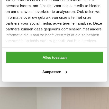
personaliseren, om functies voor social media te bieden
07:30-12:30,13:00-
en om ons websiteverkeer te analyseren. Ook delen we
Donderdag:
16:30
informatie over uw gebruik van onze site met onze
partners voor social media, adverteren en analyse. Deze
07:30-12:30,13:00-
partners kunnen deze gegevens combineren met andere
Vrijdag:
16:30
informatie die u aan ze heeft verstrekt of die ze hebben
verzameld op basis van uw gebruik van hun services.
Zaterdag:
Gesloten
Zondag:
Gesloten
Alles toestaan
Aanpassen