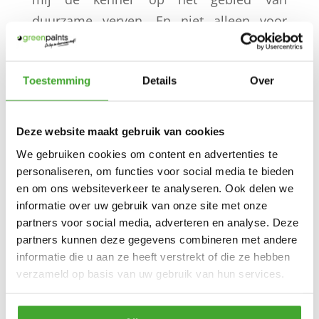
duurzame verven. En niet alleen voor
bouwbiologische huis in Enschede
, ga ik
Toestemming
Details
Over
naar Greenpaints. Ook voor mijn eigen
schuur heb ik advies en verf van
Greenpaints gebruikt. En recent heb ik een
Deze website maakt gebruik van cookies
zelfgemaakte eettafel voor in mijn huis
We gebruiken cookies om content en advertenties te
behandeld met 3 lagen grondverf en lak
personaliseren, om functies voor social media te bieden
en om ons websiteverkeer te analyseren. Ook delen we
van Greenpaints.”
informatie over uw gebruik van onze site met onze
partners voor social media, adverteren en analyse. Deze
partners kunnen deze gegevens combineren met andere
informatie die u aan ze heeft verstrekt of die ze hebben
verzameld op basis van uw gebruik van hun services.