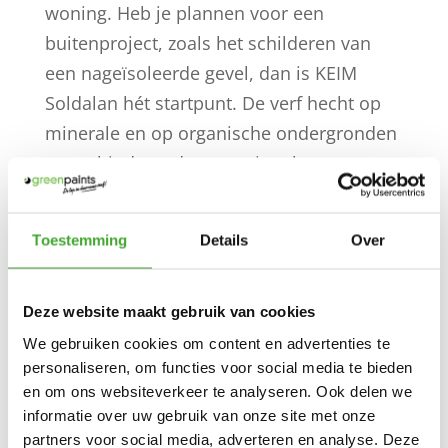
woning. Heb je plannen voor een
buitenproject, zoals het schilderen van
een nageïsoleerde gevel, dan is KEIM
Soldalan hét startpunt. De verf hecht op
minerale en op organische ondergronden
en verbindt op deze manier als eerste
silicaatverf, de veelvuldige toepassing van
dispersiegebonden verven met de
Toestemming
Details
Over
minerale kwaliteitskenmerken van een
klassieke silicaatverf.
Deze website maakt gebruik van cookies
Bij de toepassing van witte kleuren en
We gebruiken cookies om content en advertenties te
tinten uit wit adviseren wij de KEIM
personaliseren, om functies voor social media te bieden
Soldalan-ME toe te passen. Door de
en om ons websiteverkeer te analyseren. Ook delen we
informatie over uw gebruik van onze site met onze
toevoeging van fotokatalytisch
partners voor social media, adverteren en analyse. Deze