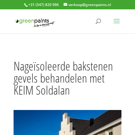
+31 (547) 820 996
verkoop@greenpaints.nl
Nageïsoleerde bakstenen
gevels behandelen met
KEIM Soldalan