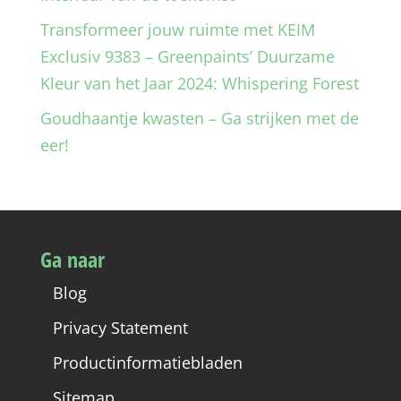
Transformeer jouw ruimte met KEIM
Exclusiv 9383 – Greenpaints’ Duurzame
Kleur van het Jaar 2024: Whispering Forest
Goudhaantje kwasten – Ga strijken met de
eer!
Ga naar
Blog
Privacy Statement
Productinformatiebladen
Sitemap