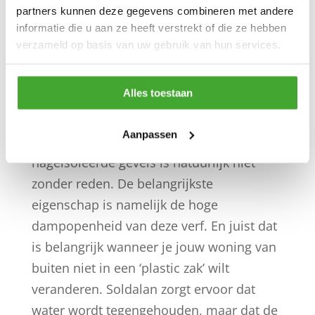
titaandioxide worden organische
partners kunnen deze gegevens combineren met andere
verontreinigingen en stikstofoxides (NoX)
informatie die u aan ze heeft verstrekt of die ze hebben
makkelijker afgebroken. Resultaat, de
verzameld op basis van uw gebruik van hun services.
gevel blijft nog schoner en heeft een
hogere zelfreinigende werking.
Alles toestaan
Dat we KEIM Soldalan noemen in
Aanpassen
combinatie met het behandelen van
nageïsoleerde gevels is natuurlijk niet
zonder reden. De belangrijkste
eigenschap is namelijk de hoge
dampopenheid van deze verf. En juist dat
is belangrijk wanneer je jouw woning van
buiten niet in een ‘plastic zak’ wilt
veranderen. Soldalan zorgt ervoor dat
water wordt tegengehouden, maar dat de