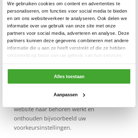
We gebruiken cookies om content en advertenties te
Gebruik van cookies op website
personaliseren, om functies voor social media te bieden
en om ons websiteverkeer te analyseren. Ook delen we
Greenpaints gebruikt alleen technische en
informatie over uw gebruik van onze site met onze
partners voor social media, adverteren en analyse. Deze
functionele cookies. Een cookie is een
partners kunnen deze gegevens combineren met andere
klein tekstbestand dat bij het eerste
informatie die u aan ze heeft verstrekt of die ze hebben
bezoek aan deze website wordt
verzameld op basis van uw gebruik van hun services.
opgeslagen op uw computer, tablet of
smartphone. De cookies die wij gebruiken
Alles toestaan
zijn noodzakelijk voor de technische
werking van de website en uw
Aanpassen
gebruiksgemak. Ze zorgen ervoor dat de
website naar behoren werkt en
onthouden bijvoorbeeld uw
voorkeursinstellingen.