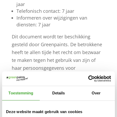
jaar
Telefonisch contact: 7 jaar
Informeren over wijzigingen van
diensten: 7 jaar
Dit document wordt ter beschikking
gesteld door Greenpaints. De betrokkene
heeft te allen tijde het recht om bezwaar
te maken tegen het gebruik van zijn of
haar persoonsgegevens voor
“marketingdoeleinden, het versturen van
nieuwsbrieven of reclame. Dit kan via de
website van Greenpaints of door middel
Toestemming
Details
Over
van telefoon of e-mail. Greenpaints zal de
gegevens van betrokkene daarop niet
Deze website maakt gebruik van cookies
meer gebruiken voor die doeleinden.