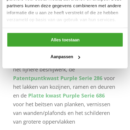
partners kunnen deze gegevens combineren met andere
aanbevolen voor synthetische verven met
informatie die u aan ze heeft verstrekt of die ze hebben
een lage viscositeit. Belangrijkste kenmerk
verzameld op basis van uw gebruik van hun services.
van deze lijn is het zeer hoge verfopname
vermogen en de fijne haarverdeling voor
Alles toestaan
perfecte verdeling en vloei van de verf.
Populaire kwasten uit de Purple serie zijn
Aanpassen
de
Lionpenseel Purple Serie 786
voor
het fijnere besnijwerk, de
Patentpuntkwast Purple Serie 286
voor
het lakken van kozijnen, ramen en deuren
en de
Platte kwast Purple Serie 686
voor het beitsen van planken, vernissen
van wanden/plafonds en het schilderen
van grotere oppervlakken