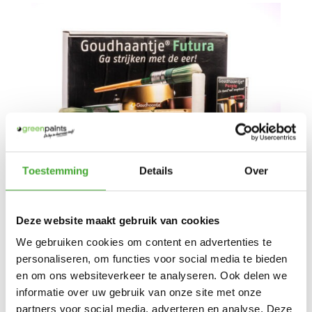
Toestemming
Details
Over
Goudhaantje Purple serie
Deze website maakt gebruik van cookies
De nieuwere lijn van Goudhaantje – de
We gebruiken cookies om content en advertenties te
Purple serie die in 2017 op de markt werd
personaliseren, om functies voor social media te bieden
gebracht – is speciaal geschikt voor de
en om ons websiteverkeer te analyseren. Ook delen we
verwerking van watergedragen verven.
informatie over uw gebruik van onze site met onze
partners voor social media, adverteren en analyse. Deze
Daarnaast wordt deze kwast ook