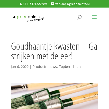
+31 (547) 820 996
verkoop@greenpaints.nl
Goudhaantje kwasten – Ga
strijken met de eer!
jan 6, 2022
|
Productnieuws
,
Topberichten