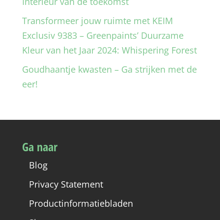
Interieur van de toekomst
Transformeer jouw ruimte met KEIM
Exclusiv 9383 – Greenpaints’ Duurzame
Kleur van het Jaar 2024: Whispering Forest
Goudhaantje kwasten – Ga strijken met de
eer!
Ga naar
Blog
Privacy Statement
Productinformatiebladen