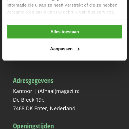
informatie die u aan ze heeft verstrekt of die ze hebben
Support
verzameld op basis van uw gebruik van hun services.
verkoop@greenpaints.nl
Alles toestaan
Bel
Whatsapp
Aanpassen
+31 (0)547 820 996
+31 (0)6 282 718 80
Adresgegevens
Kantoor | (Afhaal)magazijn:
De Bleek 19b
7468 DK Enter, Nederland
Openingstijden