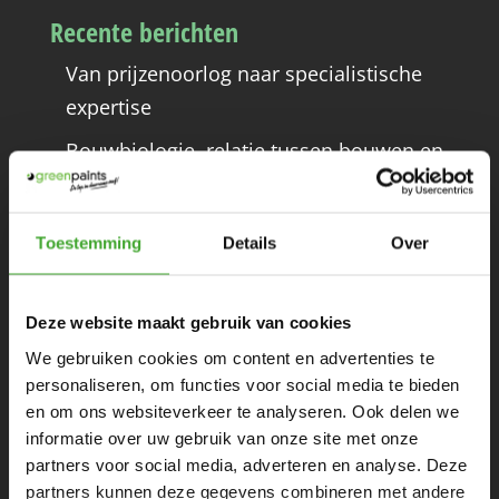
Recente berichten
Van prijzenoorlog naar specialistische
expertise
Bouwbiologie, relatie tussen bouwen en
gezondheid
Interieur van de toekomst
Toestemming
Details
Over
Transformeer jouw ruimte met KEIM
Exclusiv 9383 – Greenpaints’ Duurzame
Deze website maakt gebruik van cookies
Kleur van het Jaar 2024: Whispering
We gebruiken cookies om content en advertenties te
Forest
personaliseren, om functies voor social media te bieden
en om ons websiteverkeer te analyseren. Ook delen we
Goudhaantje kwasten – Ga strijken met
informatie over uw gebruik van onze site met onze
de eer!
partners voor social media, adverteren en analyse. Deze
partners kunnen deze gegevens combineren met andere